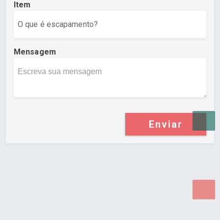
Item
Mensagem
Enviar
Desenvolvido por Poly Design
Cubo Guia -
www.cuboguia.com.br - Desenvolvimento de Sites e
Sistemas para WEB.
© 2026 ®
Política de Cookies