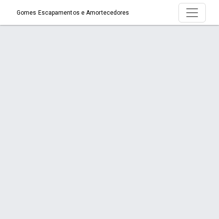
Gomes Escapamentos e Amortecedores
Página > O que é escapamento?
Início
Página